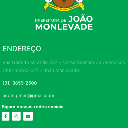
ENDEREÇO
Rua Geraldo Miranda 337 - Nossa Senhora da Conceição
CEP: 35930-027 - João Monlevade
(31) 3859-2500
acom.pmjm@gmail.com
Sigam nossas redes sociais