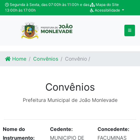
Ir para o conteúdo
Ir para o fim do conteúdo
Segunda à Sexta, das 07:00h às 11:00h e das
Mapa do Site
13:00h às 17:00h
Acessibilidade
Home
Convênios
Convênio /
Convênios
Prefeitura Municipal de João Monlevade
Nome do
Cedente:
Concedente:
Instrumento:
MUNICIPIO DE
FACUMINAS