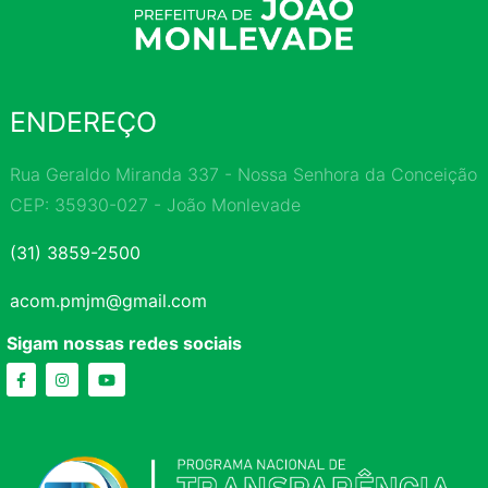
ENDEREÇO
Rua Geraldo Miranda 337 - Nossa Senhora da Conceição
CEP: 35930-027 - João Monlevade
(31) 3859-2500
acom.pmjm@gmail.com
Sigam nossas redes sociais