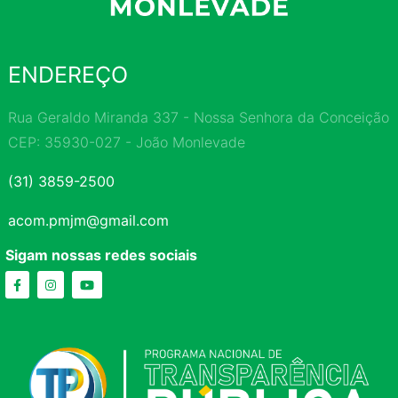
ENDEREÇO
Rua Geraldo Miranda 337 - Nossa Senhora da Conceição
CEP: 35930-027 - João Monlevade
(31) 3859-2500
acom.pmjm@gmail.com
Sigam nossas redes sociais