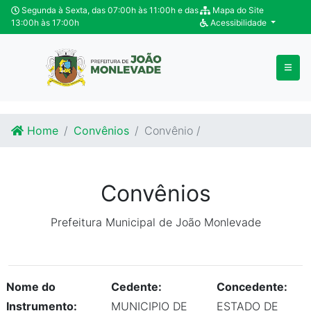
Ir para o conteúdo
Ir para o fim do conteúdo
Segunda à Sexta, das 07:00h às 11:00h e das
Mapa do Site
13:00h às 17:00h
Acessibilidade
Home
Convênios
Convênio /
Convênios
Prefeitura Municipal de João Monlevade
Nome do
Cedente:
Concedente:
Instrumento:
MUNICIPIO DE
ESTADO DE