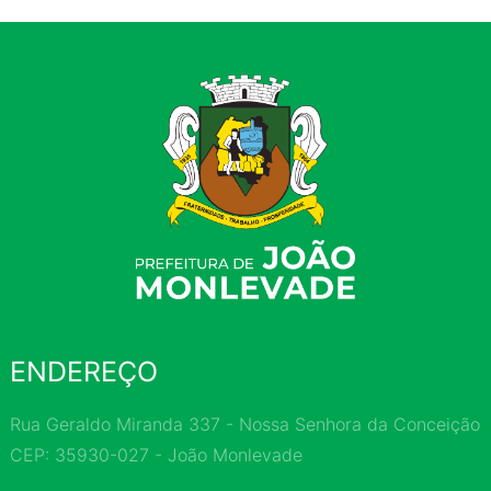
ENDEREÇO
Rua Geraldo Miranda 337 - Nossa Senhora da Conceição
CEP: 35930-027 - João Monlevade