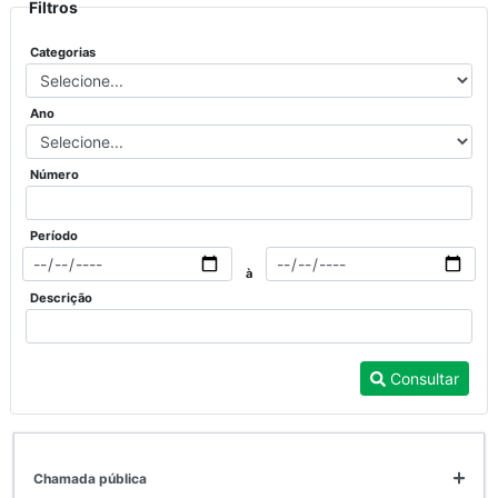
Filtros
Categorias
Ano
Número
Período
à
Descrição
Consultar
chamada pública