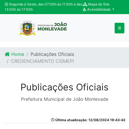
Ir para o conteúdo
Ir para o fim do conteúdo
Segunda à Sexta, das 07:00h às 11:00h e das
Mapa do Site
13:00h às 17:00h
Acessibilidade
Home
Publicações Oficiais
CREDENCIAMENTO CISMEPI
Publicações Oficiais
Prefeitura Municipal de João Monlevade
Última atualização: 12/08/2024 19:43:42