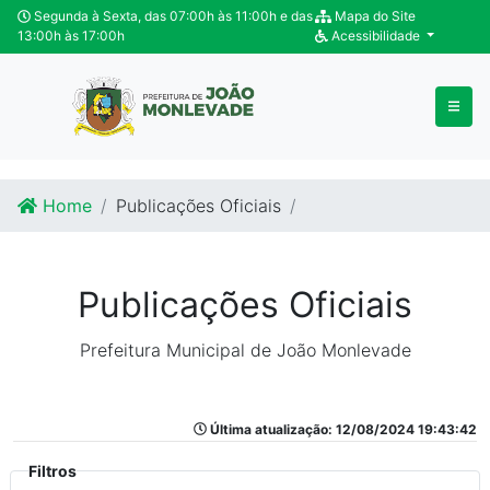
Ir para o conteúdo
Ir para o fim do conteúdo
Segunda à Sexta, das 07:00h às 11:00h e das
Mapa do Site
13:00h às 17:00h
Acessibilidade
Home
Publicações Oficiais
Publicações Oficiais
Prefeitura Municipal de João Monlevade
Última atualização: 12/08/2024 19:43:42
Filtros