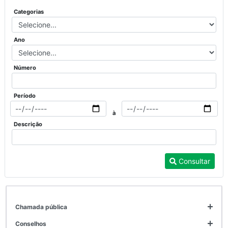
Categorias
Ano
Número
Período
à
Descrição
Consultar
chamada pública
conselhos