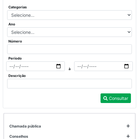
Categorias
Ano
Número
Período
à
Descrição
Consultar
chamada pública
conselhos