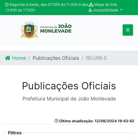
Ir para o conteúdo
Ir para o fim do conteúdo
Segunda à Sexta, das 07:00h às 11:00h e das
Mapa do Site
13:00h às 17:00h
Acessibilidade
Home
Publicações Oficiais
REURB-E
Publicações Oficiais
Prefeitura Municipal de João Monlevade
Última atualização: 12/08/2024 19:43:42
Filtros