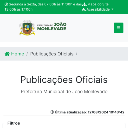
Ir para o conteúdo
Ir para o fim do conteúdo
Segunda à Sexta, das 07:00h às 11:00h e das
Mapa do Site
13:00h às 17:00h
Acessibilidade
Home
Publicações Oficiais
Publicações Oficiais
Prefeitura Municipal de João Monlevade
Última atualização: 12/08/2024 19:43:42
Filtros