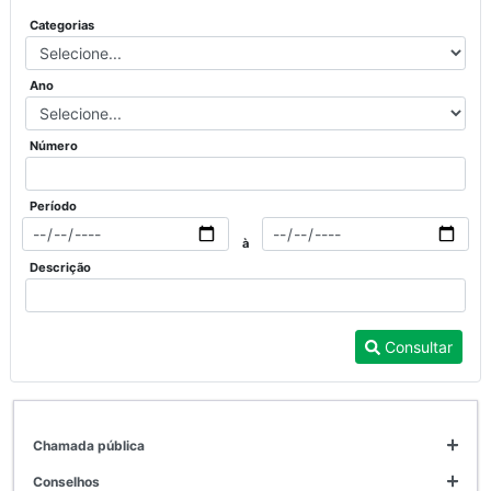
Categorias
Ano
Número
Período
à
Descrição
Consultar
chamada pública
conselhos