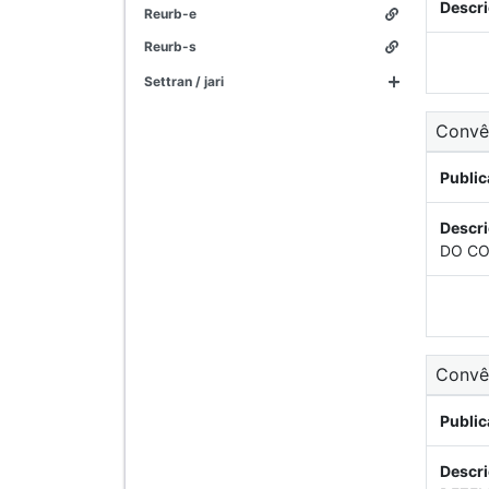
Descri
reurb-e
reurb-s
settran / jari
Conv
Public
Descri
DO CO
Conv
Public
Descri