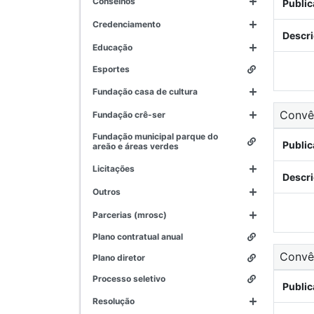
conselhos
Public
credenciamento
Descri
educação
esportes
fundação casa de cultura
Conv
fundação crê-ser
fundação municipal parque do
Public
areão e áreas verdes
licitações
Descri
outros
parcerias (mrosc)
plano contratual anual
Conv
plano diretor
processo seletivo
Public
resolução