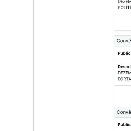
DEZEM
POLÍT
Conv
Public
Descri
DEZEM
FORTA
Conv
Public