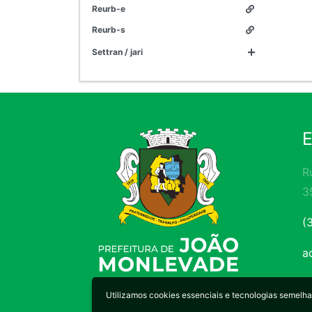
reurb-e
reurb-s
settran / jari
R
3
(
a
Utilizamos cookies essenciais e tecnologias semel