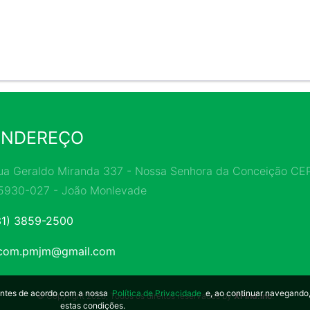
ENDEREÇO
ua Geraldo Miranda 337 - Nossa Senhora da Conceição CEP
5930-027 - João Monlevade
31) 3859-2500
com.pmjm@gmail.com
hantes de acordo com a nossa
Política de Privacidade
e, ao continuar navegando
© Copyright 2026, Todos os direitos reservados by
XFind.inc
.
estas condições.