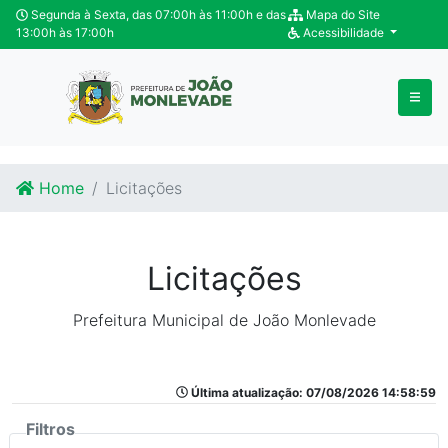
Ir para o conteúdo
Ir para o fim do conteúdo
Segunda à Sexta, das 07:00h às 11:00h e das
Mapa do Site
13:00h às 17:00h
Acessibilidade
Home
Licitações
Licitações
Prefeitura Municipal de João Monlevade
Última atualização: 07/08/2026 14:58:59
Filtros