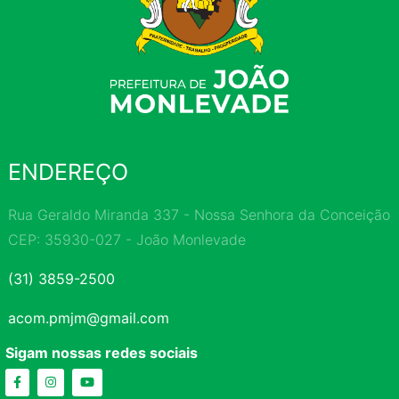
ENDEREÇO
Rua Geraldo Miranda 337 - Nossa Senhora da Conceição
CEP: 35930-027 - João Monlevade
(31) 3859-2500
acom.pmjm@gmail.com
Sigam nossas redes sociais