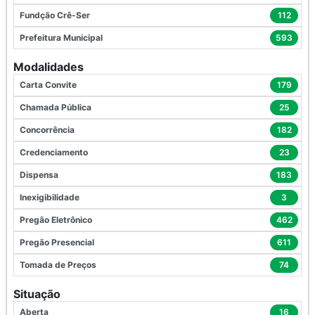
Fundção Crê-Ser
112
Prefeitura Municipal
593
Modalidades
Carta Convite
179
Chamada Pública
25
Concorrência
182
Credenciamento
23
Dispensa
183
Inexigibilidade
3
Pregão Eletrônico
462
Pregão Presencial
611
Tomada de Preços
74
Situação
Aberta
16