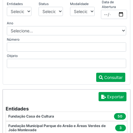
Data de
Entidades
Status
Modalidade
Abertura
Ano
Número
Objeto
Consultar
Exportar
Entidades
Fundação Casa de Cultura
50
Fundação Municipal Parque do Areão e Áreas Verdes de
3
João Monlevade