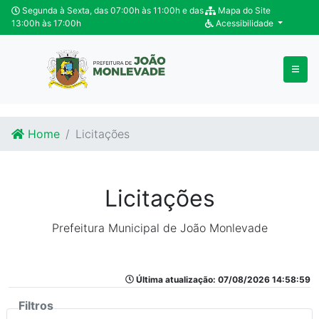
Ir para o conteúdo
Ir para o fim do conteúdo
Segunda à Sexta, das 07:00h às 11:00h e das
Mapa do Site
13:00h às 17:00h
Acessibilidade
Home
Licitações
Licitações
Prefeitura Municipal de João Monlevade
Última atualização: 07/08/2026 14:58:59
Filtros