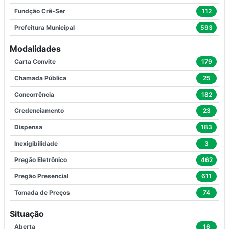
Fundção Crê-Ser
112
Prefeitura Municipal
593
Modalidades
Carta Convite
179
Chamada Pública
25
Concorrência
182
Credenciamento
23
Dispensa
183
Inexigibilidade
3
Pregão Eletrônico
462
Pregão Presencial
611
Tomada de Preços
74
Situação
Aberta
16