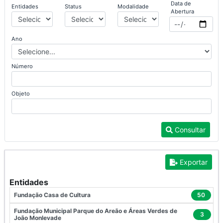
Data de
Entidades
Status
Modalidade
Abertura
Ano
Número
Objeto
Consultar
Exportar
Entidades
Fundação Casa de Cultura
50
Fundação Municipal Parque do Areão e Áreas Verdes de
3
João Monlevade