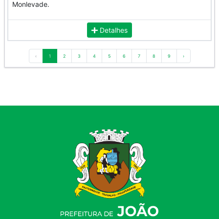
Monlevade.
Detalhes
‹
1
2
3
4
5
6
7
8
9
›