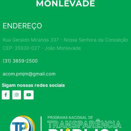
ENDEREÇO
Rua Geraldo Miranda 337 - Nossa Senhora da Conceição
CEP: 35930-027 - João Monlevade
(31) 3859-2500
acom.pmjm@gmail.com
Sigam nossas redes sociais