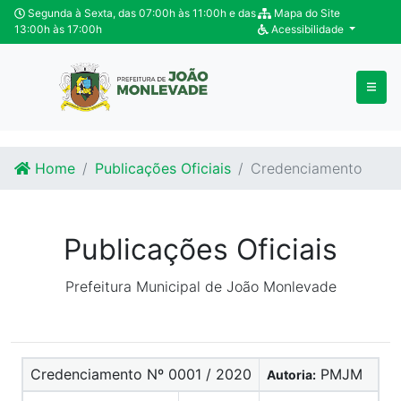
Ir para o conteúdo
Ir para o fim do conteúdo
Segunda à Sexta, das 07:00h às 11:00h e das
Mapa do Site
13:00h às 17:00h
Acessibilidade
Home
Publicações Oficiais
Credenciamento
Publicações Oficiais
Prefeitura Municipal de João Monlevade
Credenciamento Nº 0001 / 2020
PMJM
Autoria: