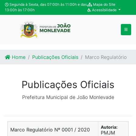
Ir para o conteúdo
Ir para o fim do conteúdo
Segunda à Sexta, das 07:00h às 11:00h e das
Mapa do Site
13:00h às 17:00h
Acessibilidade
Home
Publicações Oficiais
Marco Regulatório
Publicações Oficiais
Prefeitura Municipal de João Monlevade
Autoria:
Marco Regulatório Nº 0001 / 2020
PMJM