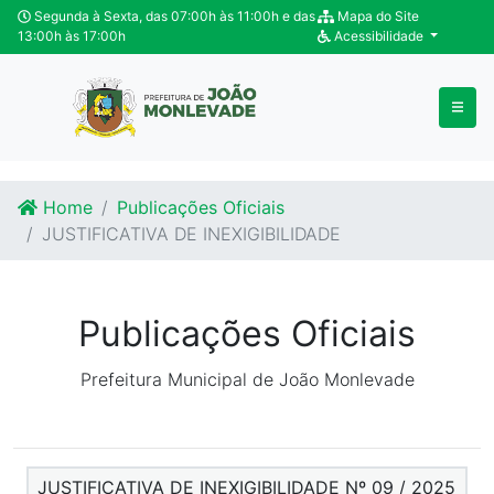
Ir para o conteúdo
Ir para o fim do conteúdo
Segunda à Sexta, das 07:00h às 11:00h e das
Mapa do Site
13:00h às 17:00h
Acessibilidade
Home
Publicações Oficiais
JUSTIFICATIVA DE INEXIGIBILIDADE
Publicações Oficiais
Prefeitura Municipal de João Monlevade
JUSTIFICATIVA DE INEXIGIBILIDADE Nº 09 / 2025