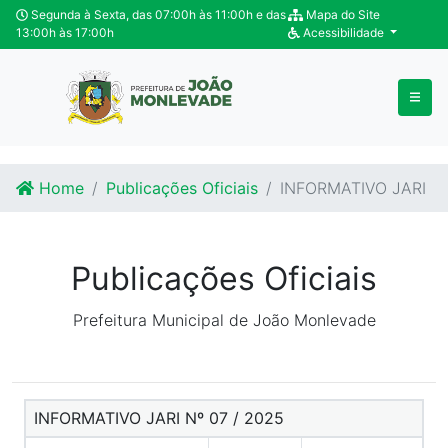
Ir para o conteúdo
Ir para o fim do conteúdo
Segunda à Sexta, das 07:00h às 11:00h e das
Mapa do Site
13:00h às 17:00h
Acessibilidade
Home
Publicações Oficiais
INFORMATIVO JARI
Publicações Oficiais
Prefeitura Municipal de João Monlevade
INFORMATIVO JARI Nº 07 / 2025