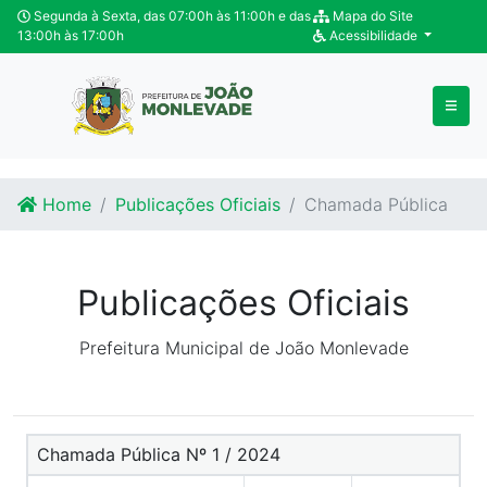
Ir para o conteúdo
Ir para o fim do conteúdo
Segunda à Sexta, das 07:00h às 11:00h e das
Mapa do Site
13:00h às 17:00h
Acessibilidade
Home
Publicações Oficiais
Chamada Pública
Publicações Oficiais
Prefeitura Municipal de João Monlevade
Chamada Pública Nº 1 / 2024