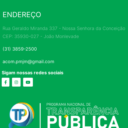
ENDEREÇO
Rua Geraldo Miranda 337 - Nossa Senhora da Conceição
CEP: 35930-027 - João Monlevade
(31) 3859-2500
acom.pmjm@gmail.com
Sigam nossas redes sociais