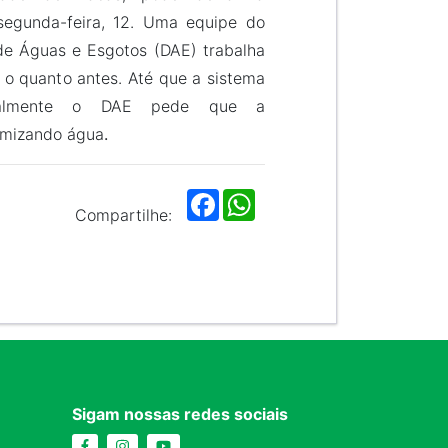
egunda-feira, 12. Uma equipe do
e Águas e Esgotos (DAE) trabalha
 o quanto antes. Até que a sistema
malmente o DAE pede que a
omizando água
.
F
W
a
h
Compartilhe:
c
a
e
t
b
s
o
A
o
p
k
p
Sigam nossas redes sociais