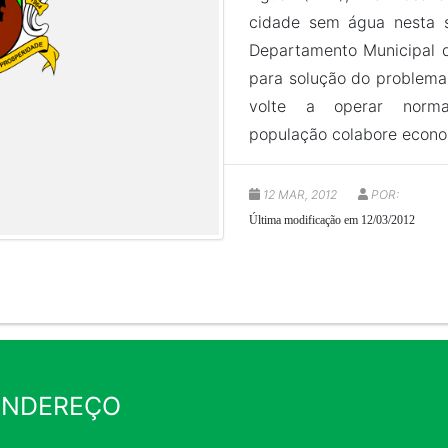
cidade sem água nesta s
Departamento Municipal d
para solução do problema
volte a operar nor
população colabore econ
12 MAR, 2012
POR:
Última modificação em 12/03/2012
ENDEREÇO