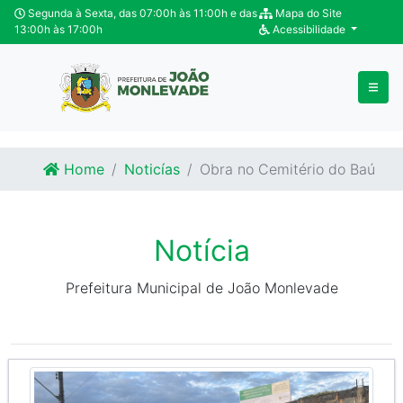
Ir para o conteúdo
Ir para o fim do conteúdo
Segunda à Sexta, das 07:00h às 11:00h e das
Mapa do Site
13:00h às 17:00h
Acessibilidade
Home
Noticías
Obra no Cemitério do Baú
Notícia
Prefeitura Municipal de João Monlevade