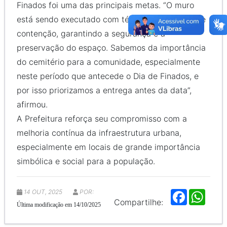
Finados foi uma das principais metas. “O muro
está sendo executado com técnicas modernas de
contenção, garantindo a segurança e a
preservação do espaço. Sabemos da importância
do cemitério para a comunidade, especialmente
neste período que antecede o Dia de Finados, e
por isso priorizamos a entrega antes da data”,
afirmou.
A Prefeitura reforça seu compromisso com a
melhoria contínua da infraestrutura urbana,
especialmente em locais de grande importância
simbólica e social para a população.
14 OUT, 2025
POR:
F
W
a
h
Compartilhe:
Última modificação em 14/10/2025
c
a
e
t
b
s