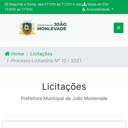
Ir para o conteúdo
Ir para o fim do conteúdo
Segunda à Sexta, das 07:00h às 11:00h e das
Mapa do Site
13:00h às 17:00h
Acessibilidade
Home
Licitações
Processo Licitatório N° 10 / 2021
Licitações
Prefeitura Municipal de João Monlevade