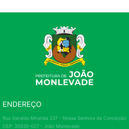
ENDEREÇO
Rua Geraldo Miranda 337 - Nossa Senhora da Conceição
CEP: 35930-027 - João Monlevade