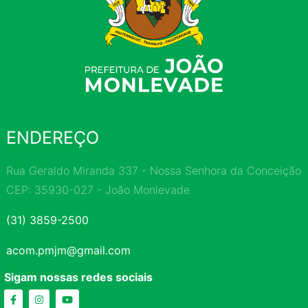
ENDEREÇO
Rua Geraldo Miranda 337 - Nossa Senhora da Conceição
CEP: 35930-027 - João Monlevade
(31) 3859-2500
acom.pmjm@gmail.com
Sigam nossas redes sociais